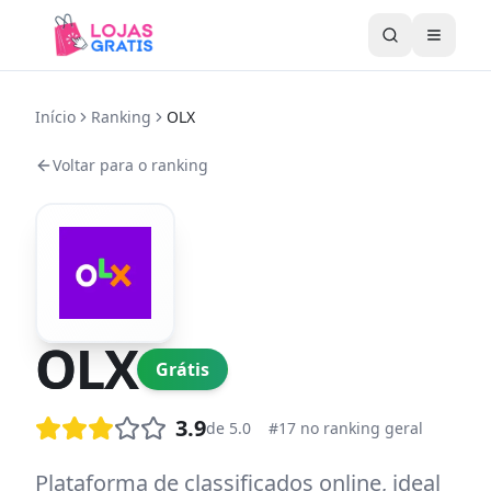
Abrir 
Início
Ranking
OLX
Voltar para o ranking
OLX
Grátis
3.9
de 5.0
#
17
no ranking geral
Plataforma de classificados online, ideal