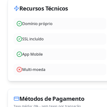
Recursos Técnicos
Domínio próprio
SSL incluído
App Mobile
Multi-moeda
Métodos de Pagamento
Taxa média:
0% - sem taxas por transação