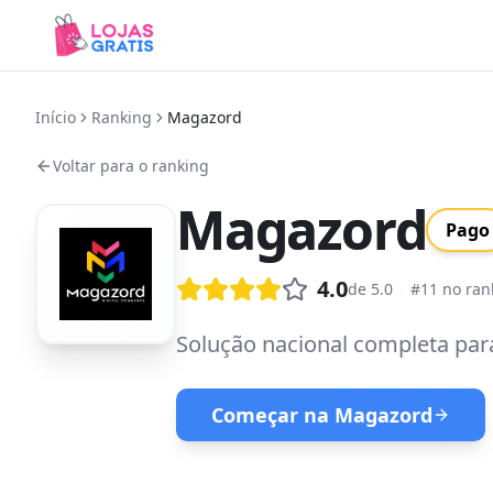
Início
Ranking
Magazord
Voltar para o ranking
Magazord
Pago
4.0
de 5.0
#
11
no ran
Solução nacional completa para
Começar na
Magazord