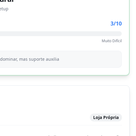
etup
3
/10
Muito Difícil
ominar, mas suporte auxilia
Loja Própria