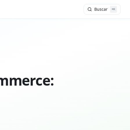
Buscar
⌘K
commerce: