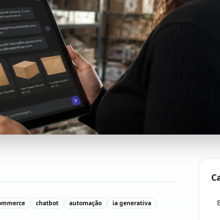
C
commerce
chatbot
automação
ia generativa