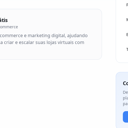
átis
-commerce
-commerce e marketing digital, ajudando
criar e escalar suas lojas virtuais com
C
De
pl
pa