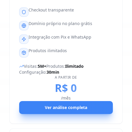
Checkout transparente
Domínio próprio no plano grátis
Integração com Pix e WhatsApp
Produtos ilimitados
Visitas:
5M+
Produtos:
Ilimitado
Configuração:
30min
A PARTIR DE
R$ 0
/mês
Ver análise completa