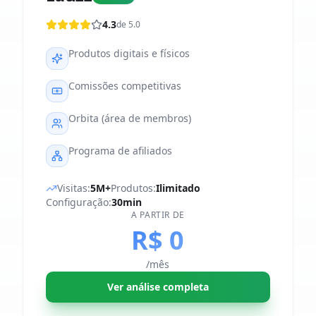
4.3
de 5.0
Produtos digitais e físicos
Comissões competitivas
Orbita (área de membros)
Programa de afiliados
Visitas:
5M+
Produtos:
Ilimitado
Configuração:
30min
A PARTIR DE
R$ 0
/mês
Ver análise completa