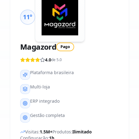
11º
Magazord
Pago
4.0
de 5.0
Plataforma brasileira
Multi-loja
ERP integrado
Gestão completa
Visitas:
1.5M+
Produtos:
Ilimitado
Configuração:
1h