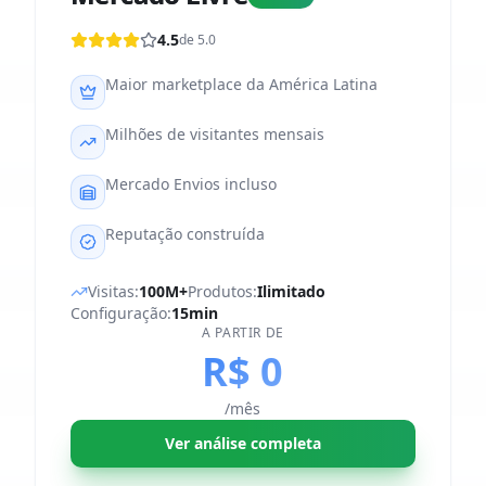
4.5
de 5.0
Maior marketplace da América Latina
Milhões de visitantes mensais
Mercado Envios incluso
Reputação construída
Visitas:
100M+
Produtos:
Ilimitado
Configuração:
15min
A PARTIR DE
R$ 0
/mês
Ver análise completa