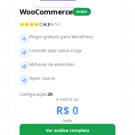
WooCommerce
Grátis
4.3
de 5.0
Plugin gratuito para WordPress
Controle total sobre a loja
Milhares de extensões
Open source
Configuração:
2h
A PARTIR DE
R$ 0
/mês
Ver análise completa