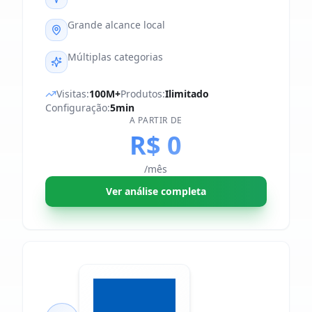
Grande alcance local
Múltiplas categorias
Visitas:
100M+
Produtos:
Ilimitado
Configuração:
5min
A PARTIR DE
R$ 0
/mês
Ver análise completa