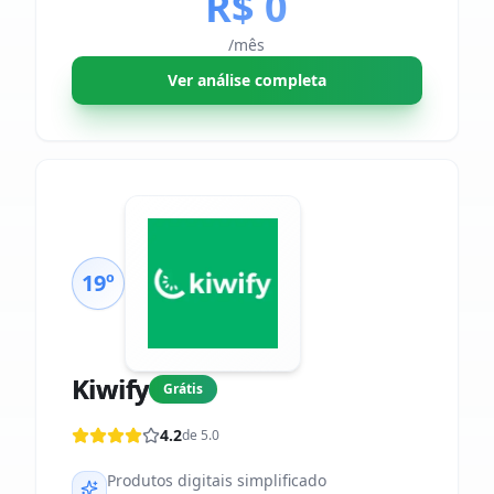
R$ 0
/mês
Ver análise completa
19º
Kiwify
Grátis
4.2
de 5.0
Produtos digitais simplificado