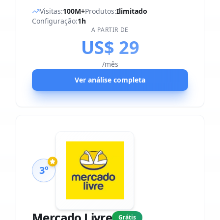
Visitas:
100M+
Produtos:
Ilimitado
Configuração:
1h
A PARTIR DE
US$ 29
/mês
Ver análise completa
3º
Mercado Livre
Grátis