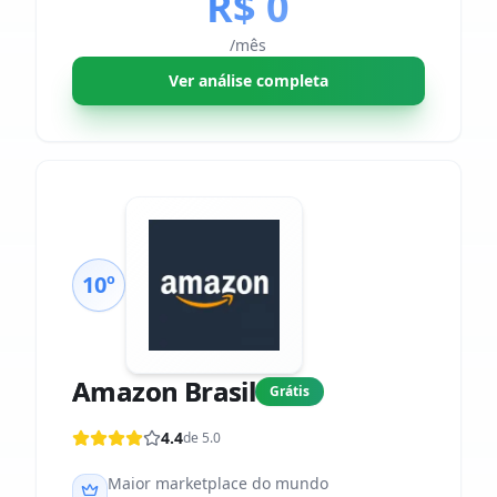
R$ 0
/mês
Ver análise completa
10º
Amazon Brasil
Grátis
4.4
de 5.0
Maior marketplace do mundo