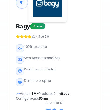
9º
Bagy
Grátis
4.1
de 5.0
100% gratuito
Sem taxas escondidas
Produtos ilimitados
Domínio próprio
Visitas:
1M+
Produtos:
Ilimitado
Configuração:
30min
A PARTIR DE