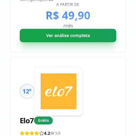
A PARTIR DE
R$ 49,90
/mês
Ver análise completa
12º
Elo7
Grátis
4.2
de 5.0