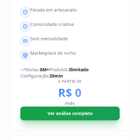
Focado em artesanato
Comunidade criativa
Sem mensalidade
Marketplace de nicho
Visitas:
8M+
Produtos:
Ilimitado
Configuração:
20min
A PARTIR DE
R$ 0
/mês
Ver análise completa