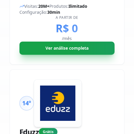
Visitas:
20M+
Produtos:
Ilimitado
Configuração:
30min
A PARTIR DE
R$ 0
/mês
Ver análise completa
14º
Eduzz
Grátis